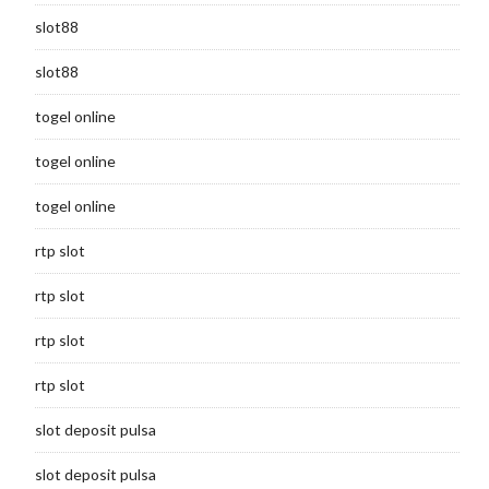
slot88
slot88
togel online
togel online
togel online
rtp slot
rtp slot
rtp slot
rtp slot
slot deposit pulsa
slot deposit pulsa