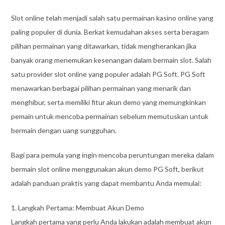
Slot online telah menjadi salah satu permainan kasino online yang
paling populer di dunia. Berkat kemudahan akses serta beragam
pilihan permainan yang ditawarkan, tidak mengherankan jika
banyak orang menemukan kesenangan dalam bermain slot. Salah
satu provider slot online yang populer adalah PG Soft. PG Soft
menawarkan berbagai pilihan permainan yang menarik dan
menghibur, serta memiliki fitur akun demo yang memungkinkan
pemain untuk mencoba permainan sebelum memutuskan untuk
bermain dengan uang sungguhan.
Bagi para pemula yang ingin mencoba peruntungan mereka dalam
bermain slot online menggunakan akun demo PG Soft, berikut
adalah panduan praktis yang dapat membantu Anda memulai:
1. Langkah Pertama: Membuat Akun Demo
Langkah pertama yang perlu Anda lakukan adalah membuat akun