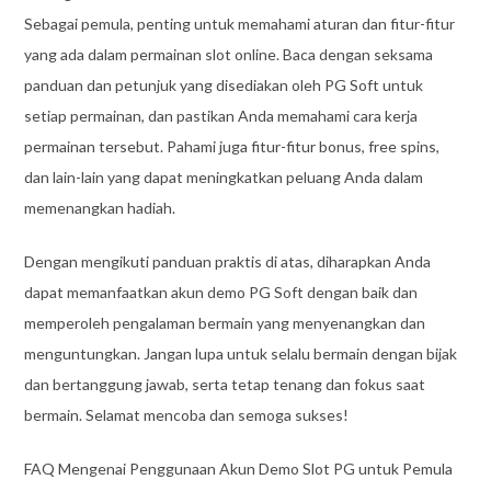
Sebagai pemula, penting untuk memahami aturan dan fitur-fitur
yang ada dalam permainan slot online. Baca dengan seksama
panduan dan petunjuk yang disediakan oleh PG Soft untuk
setiap permainan, dan pastikan Anda memahami cara kerja
permainan tersebut. Pahami juga fitur-fitur bonus, free spins,
dan lain-lain yang dapat meningkatkan peluang Anda dalam
memenangkan hadiah.
Dengan mengikuti panduan praktis di atas, diharapkan Anda
dapat memanfaatkan akun demo PG Soft dengan baik dan
memperoleh pengalaman bermain yang menyenangkan dan
menguntungkan. Jangan lupa untuk selalu bermain dengan bijak
dan bertanggung jawab, serta tetap tenang dan fokus saat
bermain. Selamat mencoba dan semoga sukses!
FAQ Mengenai Penggunaan Akun Demo Slot PG untuk Pemula