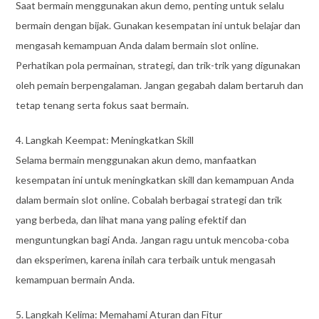
Saat bermain menggunakan akun demo, penting untuk selalu
bermain dengan bijak. Gunakan kesempatan ini untuk belajar dan
mengasah kemampuan Anda dalam bermain slot online.
Perhatikan pola permainan, strategi, dan trik-trik yang digunakan
oleh pemain berpengalaman. Jangan gegabah dalam bertaruh dan
tetap tenang serta fokus saat bermain.
4. Langkah Keempat: Meningkatkan Skill
Selama bermain menggunakan akun demo, manfaatkan
kesempatan ini untuk meningkatkan skill dan kemampuan Anda
dalam bermain slot online. Cobalah berbagai strategi dan trik
yang berbeda, dan lihat mana yang paling efektif dan
menguntungkan bagi Anda. Jangan ragu untuk mencoba-coba
dan eksperimen, karena inilah cara terbaik untuk mengasah
kemampuan bermain Anda.
5. Langkah Kelima: Memahami Aturan dan Fitur