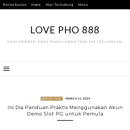
Skip
Berita Kasino
Home
Mari Terhubung
Menu
to
Syarat Penggunaan
content
LOVE PHO 888
KAMI MEMBERI ANDA PENGALAMAN YANG TAK TERLUPAKAN.
MARCH 11, 2024
BEAUTY TIPS
Ini Dia Panduan Praktis Menggunakan Akun
Demo Slot PG untuk Pemula