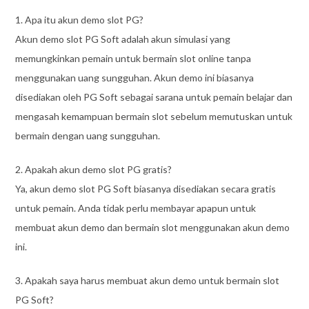
1. Apa itu akun demo slot PG?
Akun demo slot PG Soft adalah akun simulasi yang
memungkinkan pemain untuk bermain slot online tanpa
menggunakan uang sungguhan. Akun demo ini biasanya
disediakan oleh PG Soft sebagai sarana untuk pemain belajar dan
mengasah kemampuan bermain slot sebelum memutuskan untuk
bermain dengan uang sungguhan.
2. Apakah akun demo slot PG gratis?
Ya, akun demo slot PG Soft biasanya disediakan secara gratis
untuk pemain. Anda tidak perlu membayar apapun untuk
membuat akun demo dan bermain slot menggunakan akun demo
ini.
3. Apakah saya harus membuat akun demo untuk bermain slot
PG Soft?