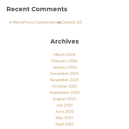
Recent Comments
A WordPress Commenter
on
Default Kit
Archives
March 2026
February 2026
January 2026
December 2025
November 2025
October 2025
September 2025
August 2025
July 2025
June 2025
May 2025
April 2025