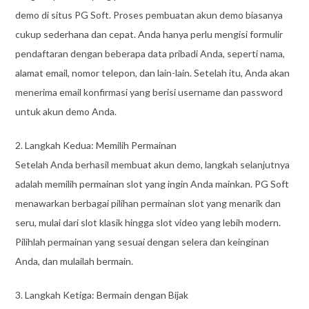
demo di situs PG Soft. Proses pembuatan akun demo biasanya
cukup sederhana dan cepat. Anda hanya perlu mengisi formulir
pendaftaran dengan beberapa data pribadi Anda, seperti nama,
alamat email, nomor telepon, dan lain-lain. Setelah itu, Anda akan
menerima email konfirmasi yang berisi username dan password
untuk akun demo Anda.
2. Langkah Kedua: Memilih Permainan
Setelah Anda berhasil membuat akun demo, langkah selanjutnya
adalah memilih permainan slot yang ingin Anda mainkan. PG Soft
menawarkan berbagai pilihan permainan slot yang menarik dan
seru, mulai dari slot klasik hingga slot video yang lebih modern.
Pilihlah permainan yang sesuai dengan selera dan keinginan
Anda, dan mulailah bermain.
3. Langkah Ketiga: Bermain dengan Bijak