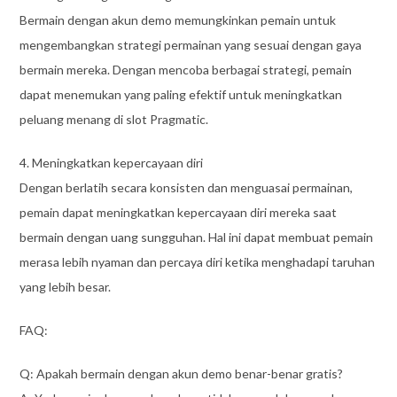
Bermain dengan akun demo memungkinkan pemain untuk
mengembangkan strategi permainan yang sesuai dengan gaya
bermain mereka. Dengan mencoba berbagai strategi, pemain
dapat menemukan yang paling efektif untuk meningkatkan
peluang menang di slot Pragmatic.
4. Meningkatkan kepercayaan diri
Dengan berlatih secara konsisten dan menguasai permainan,
pemain dapat meningkatkan kepercayaan diri mereka saat
bermain dengan uang sungguhan. Hal ini dapat membuat pemain
merasa lebih nyaman dan percaya diri ketika menghadapi taruhan
yang lebih besar.
FAQ:
Q: Apakah bermain dengan akun demo benar-benar gratis?