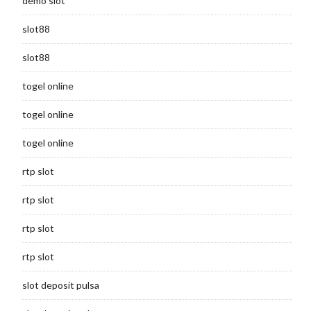
demo slot
slot88
slot88
togel online
togel online
togel online
rtp slot
rtp slot
rtp slot
rtp slot
slot deposit pulsa