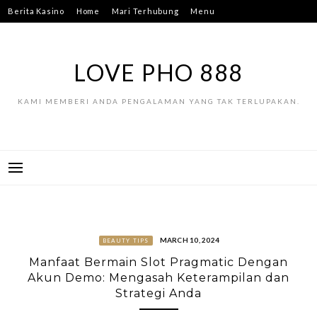
Skip
Berita Kasino
Home
Mari Terhubung
Menu
to
Syarat Penggunaan
content
LOVE PHO 888
KAMI MEMBERI ANDA PENGALAMAN YANG TAK TERLUPAKAN.
MARCH 10, 2024
BEAUTY TIPS
Manfaat Bermain Slot Pragmatic Dengan
Akun Demo: Mengasah Keterampilan dan
Strategi Anda