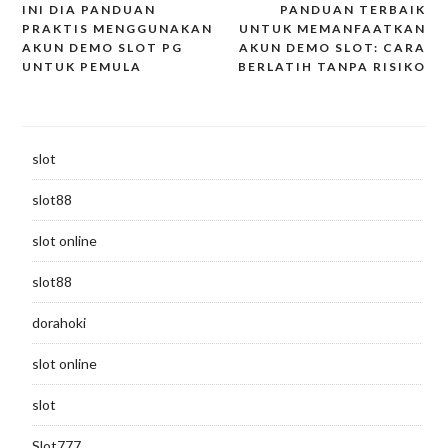
INI DIA PANDUAN
PANDUAN TERBAIK
Post
PRAKTIS MENGGUNAKAN
UNTUK MEMANFAATKAN
navigation
AKUN DEMO SLOT PG
AKUN DEMO SLOT: CARA
UNTUK PEMULA
BERLATIH TANPA RISIKO
slot
slot88
slot online
slot88
dorahoki
slot online
slot
Slot777