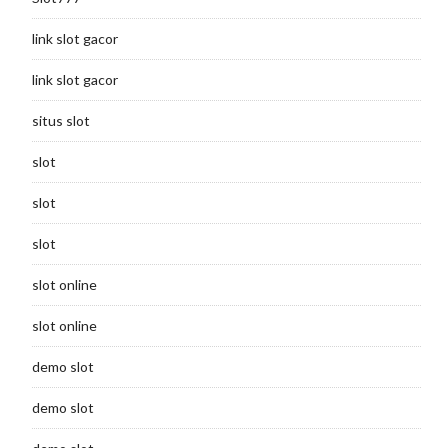
link slot gacor
link slot gacor
situs slot
slot
slot
slot
slot online
slot online
demo slot
demo slot