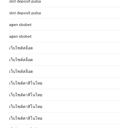
slot deposit pulsa
slot deposit pulsa
agen sbobet
agen sbobet
เว็บไซต์สล็อต
เว็บไซต์สล็อต
เว็บไซต์สล็อต
เว็บไซต์คาสิโนไทย
เว็บไซต์คาสิโนไทย
เว็บไซต์คาสิโนไทย
เว็บไซต์คาสิโนไทย