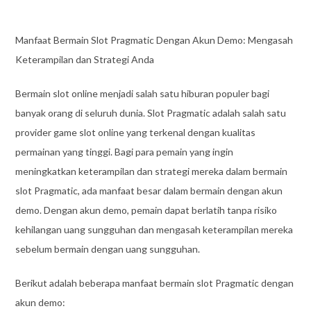
Manfaat Bermain Slot Pragmatic Dengan Akun Demo: Mengasah
Keterampilan dan Strategi Anda
Bermain slot online menjadi salah satu hiburan populer bagi
banyak orang di seluruh dunia. Slot Pragmatic adalah salah satu
provider game slot online yang terkenal dengan kualitas
permainan yang tinggi. Bagi para pemain yang ingin
meningkatkan keterampilan dan strategi mereka dalam bermain
slot Pragmatic, ada manfaat besar dalam bermain dengan akun
demo. Dengan akun demo, pemain dapat berlatih tanpa risiko
kehilangan uang sungguhan dan mengasah keterampilan mereka
sebelum bermain dengan uang sungguhan.
Berikut adalah beberapa manfaat bermain slot Pragmatic dengan
akun demo: