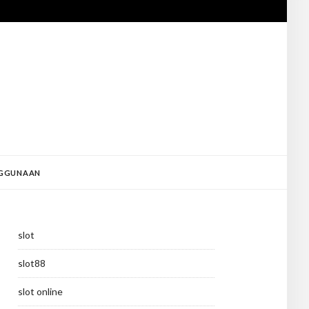
NGGUNAAN
slot
slot88
slot online