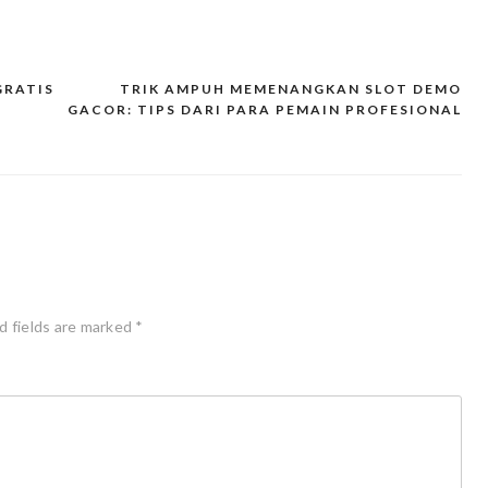
GRATIS
TRIK AMPUH MEMENANGKAN SLOT DEMO
GACOR: TIPS DARI PARA PEMAIN PROFESIONAL
d fields are marked
*