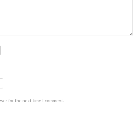
wser for the next time I comment.