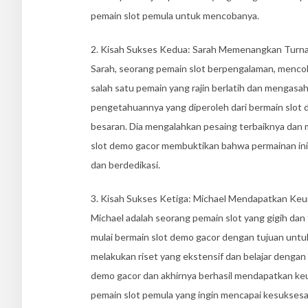
pemain slot pemula untuk mencobanya.
2. Kisah Sukses Kedua: Sarah Memenangkan Turn
Sarah, seorang pemain slot berpengalaman, menco
salah satu pemain yang rajin berlatih dan mengas
pengetahuannya yang diperoleh dari bermain slo
besaran. Dia mengalahkan pesaing terbaiknya dan 
slot demo gacor membuktikan bahwa permainan ini 
dan berdedikasi.
3. Kisah Sukses Ketiga: Michael Mendapatkan Keu
Michael adalah seorang pemain slot yang gigih dan 
mulai bermain slot demo gacor dengan tujuan untuk
melakukan riset yang ekstensif dan belajar dengan 
demo gacor dan akhirnya berhasil mendapatkan keunt
pemain slot pemula yang ingin mencapai kesuksesa