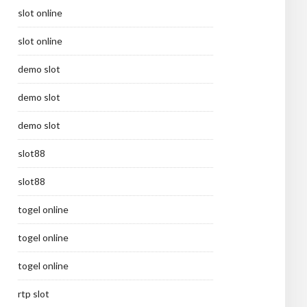
slot online
slot online
demo slot
demo slot
demo slot
slot88
slot88
togel online
togel online
togel online
rtp slot