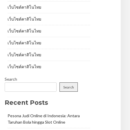
เว็บไซต์คาสิโนไทย
เว็บไซต์คาสิโนไทย
เว็บไซต์คาสิโนไทย
เว็บไซต์คาสิโนไทย
เว็บไซต์คาสิโนไทย
เว็บไซต์คาสิโนไทย
Search
Search
Recent Posts
Pesona Judi Online di Indonesia: Antara
Taruhan Bola hingga Slot Online