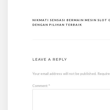
NIKMATI SENSASI BERMAIN MESIN SLOT 
Post
DENGAN PILIHAN TERBAIK
navigation
LEAVE A REPLY
Your email address will not be published.
Require
Comment
*