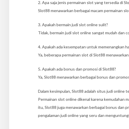
2. Apa saja jenis permainan slot yang tersedia di Sl
Slot88 menawarkan berbagai macam permainan slot
3. Apakah bermain judi slot online sulit?
Tidak, bermain judi slot online sangat mudah dan 
4. Apakah ada kesempatan untuk memenangkan hadi
Ya, beberapa permainan slot di Slot88 menawarkan 
5. Apakah ada bonus dan promosi di Slot88?
Ya, Slot88 menawarkan berbagai bonus dan promosi 
Dalam kesimpulan, Slot88 adalah situs judi online
Permainan slot online dikenal karena kemudahan m
itu, Slot88 juga menawarkan berbagai bonus dan pr
pengalaman judi online yang seru dan menguntungka