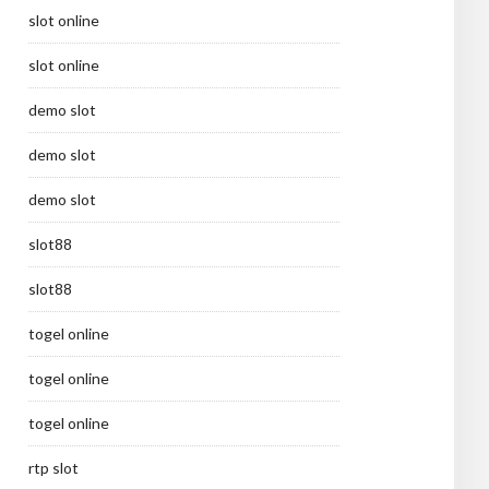
slot online
slot online
demo slot
demo slot
demo slot
slot88
slot88
togel online
togel online
togel online
rtp slot