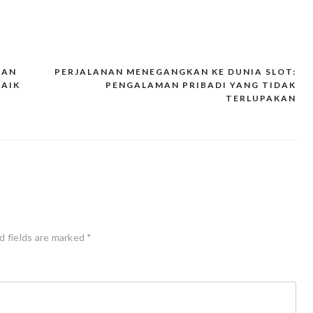
KAN
PERJALANAN MENEGANGKAN KE DUNIA SLOT:
BAIK
PENGALAMAN PRIBADI YANG TIDAK
TERLUPAKAN
d fields are marked
*