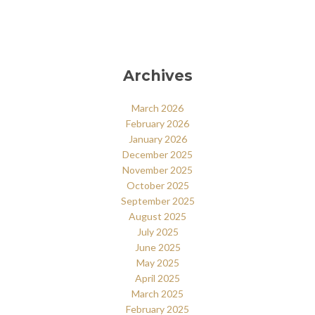
Archives
March 2026
February 2026
January 2026
December 2025
November 2025
October 2025
September 2025
August 2025
July 2025
June 2025
May 2025
April 2025
March 2025
February 2025