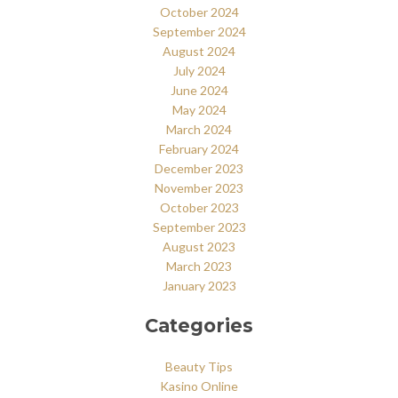
October 2024
September 2024
August 2024
July 2024
June 2024
May 2024
March 2024
February 2024
December 2023
November 2023
October 2023
September 2023
August 2023
March 2023
January 2023
Categories
Beauty Tips
Kasino Online