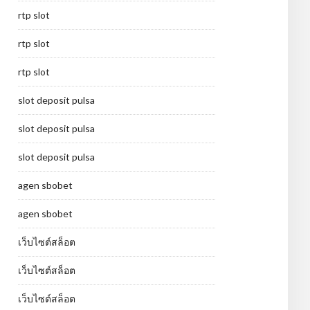
rtp slot
rtp slot
rtp slot
slot deposit pulsa
slot deposit pulsa
slot deposit pulsa
agen sbobet
agen sbobet
เว็บไซต์สล็อต
เว็บไซต์สล็อต
เว็บไซต์สล็อต