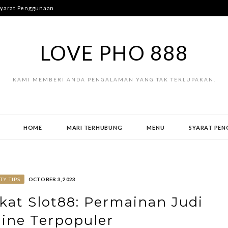
yarat Penggunaan
LOVE PHO 888
KAMI MEMBERI ANDA PENGALAMAN YANG TAK TERLUPAKAN.
HOME
MARI TERHUBUNG
MENU
SYARAT PE
TY TIPS
OCTOBER 3, 2023
at Slot88: Permainan Judi
line Terpopuler