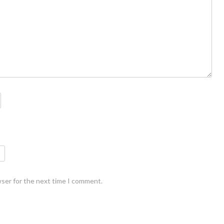
wser for the next time I comment.