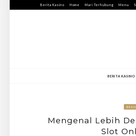
Skip
Berita Kasino
Home
Mari Terhubung
Menu
S
to
content
BERITA KASINO
BEAU
Mengenal Lebih Dek
Slot On